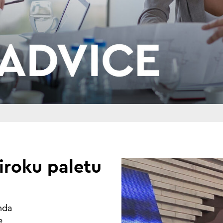
iroku paletu
enda
e