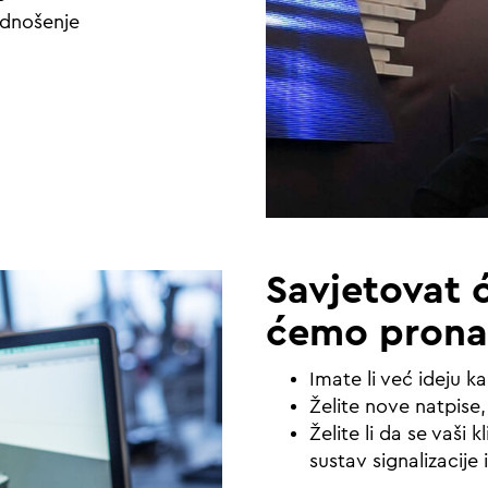
odnošenje
Savjetovat 
ćemo pronać
Imate li već ideju k
Želite nove natpise,
Želite li da se vaši 
sustav signalizacije i