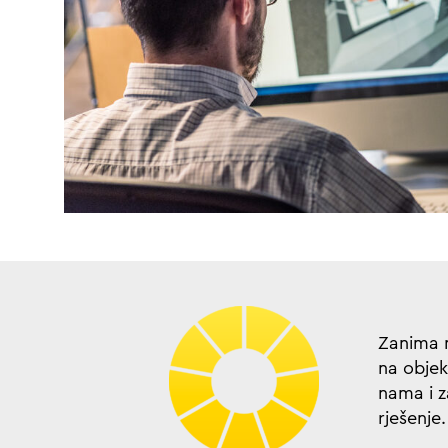
Zanima n
na objek
nama i 
rješenje.