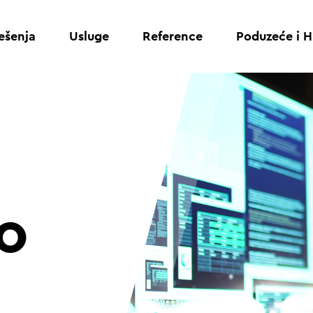
ešenja
Usluge
Reference
Poduzeće i H
o