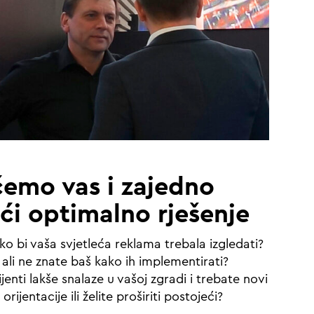
ćemo vas i zajedno
i optimalno rješenje
ako bi vaša svjetleća reklama trebala izgledati?
 ali ne znate baš kako ih implementirati?
klijenti lakše snalaze u vašoj zgradi i trebate novi
 orijentacije ili želite proširiti postojeći?